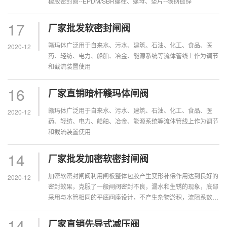
橡胶密封圈--EPDM/SBR螺栓、螺母、垫片--碳钢镀锌
17
厂家批发软密封闸阀
赣玛体广泛用于自来水、污水、建筑、石油、化工、食品、医
2020-12
药、轻纺、电力、船舶、冶金、能源系统等流体管线上作为调节
和截流装置使用
16
厂家直销暗杆赣玛体闸阀
赣玛体广泛用于自来水、污水、建筑、石油、化工、食品、医
2020-12
药、轻纺、电力、船舶、冶金、能源系统等流体管线上作为调节
和截流装置使用
14
厂家批发加密软密封闸阀
加密软密封闸阀利用闸板整体包胶产生变形补偿作用达到良好的
2020-12
密封效果，克服了一般闸阀密封不良，漏水和生锈的现象，底部
采用与水管相同的平底阀座设计，不产生杂物淤积，流阻系数
小，通道流畅。阀体内外采用无毒环氧树脂涂装，防止腐蚀和生
锈，不但可供生活用...
14
厂家直销先导式减压阀