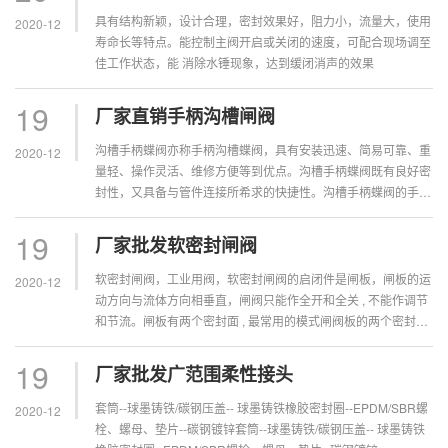
具有结构新颖，设计合理，密封效果好，阻力小，流量大，使用
2020-12
寿命长等特点。能控制主阀开启或关闭的速度，可配合现场调至
佳工作状态，能 消除水锤现象，达到缓闭消声的效果
19
厂家直销手柄沟槽闸阀
沟槽手柄蝶阀亦称手柄沟槽蝶阀，具有安装迅速、简易可靠、重
2020-12
量轻、操作灵活、维修方便等到优点。沟槽手柄蝶阀既有良好密
封性，又具备与管件连接所希求的快捷性。沟槽手柄蝶阀的手柄
与安装在阀体上的流量相互配合，来控制流体的流量。
19
厂家批发软密封闸阀
软密封闸阀，工业用阀，软密封闸阀的启闭件是闸板，闸板的运
2020-12
动方向与流体方向相垂直，闸阀只能作全开和全关 , 不能作调节
和节流。闸板有两个密封面 , 最常用的模式闸阀板的两个密封面
形成楔形、楔形角随阀门参数而异 ,
19
厂家批发广范围柔性接头
套筒--球墨铸铁/碳钢压盖-- 球墨铸铁橡胶密封圈--EPDM/SBR螺
2020-12
栓、螺母、垫片--碳钢镀锌套筒--球墨铸铁/碳钢压盖-- 球墨铸铁