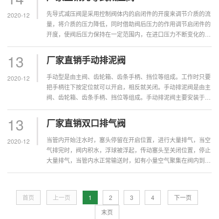
先导式减压阀是采用控制阀体内的启闭件的开度来调节介质的流
2020-12
量，将介质的压力降低，同时借助阀后压力的作用调节启闭件的
开度，使阀后压力保持在一定范围内，在进口压力不断变化的情
况下，保持出口压力在设定的范围内，保护其后的生活生产器
具。本类阀门在管道...
13
厂家直销手动排泥阀
手动型是由主阀、齿轮箱、齿条手柄、挡位等组成。工作时只要
2020-12
把手柄往下按定位就可以开启，相反就关闭。手动排泥阀是由主
阀、齿轮箱、齿条手柄、挡位等组成。手动排泥阀主要安装于水
池外，排除水池底部的泥沙用污水。
13
厂家直销双口排气阀
当管内开始注水时，塞头停留在开启位置，进行大量排气，当空
2020-12
气排完时，阀内积水，浮球被浮起，传动塞头至关闭位置，停止
大量排气，当管内水正常输送时，如有小量空气聚集在阀内到相
当程度，阀内水位下降，浮球随之下降，此时空气由小孔排出，
当抽水机停止，管...
首页
上一页
1
2
3
4
下一页
末页